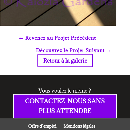
←
Revenez au Projet Précédent
Découvrez le Projet Suivant
→
Retour à la galerie
Vous voulez le même ?
CONTACTEZ-NOUS SANS
PLUS ATTENDRE
Offre d’emploi
Mentions légales